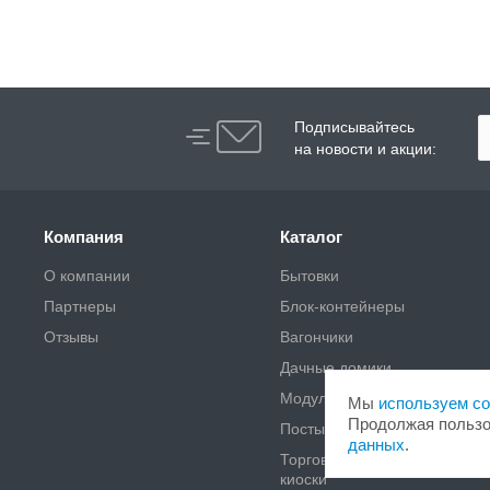
Подписывайтесь
на новости и акции:
Компания
Каталог
О компании
Бытовки
Партнеры
Блок-контейнеры
Отзывы
Вагончики
Дачные домики
Модульные здания
Мы
используем co
Продолжая пользо
Посты охраны, КПП
данных
.
Торговые павильоны,
киоски