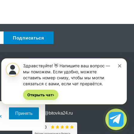
×
Наши контакты
Здравствуйте! 👋 Напишите ваш вопрос —
мы поможем. Если удобно, можете
+7 (958) 538-40-06
оставить номер снизу, чтобы мы могли
Пн. – Сб.: с 8:00 до 18:00
связаться с вами, если чат прервётся.
Вс.: с 8:00 до 14:00
Открыть чат
›
Нальчик, Абидова, 10.
zakaz@bitovka24.ru
Принять
х