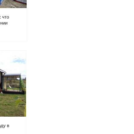
: что
ении
аду в