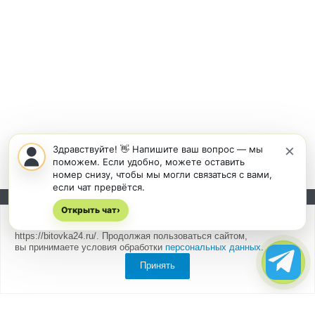
×
Здравствуйте! 👋 Напишите ваш вопрос — мы
поможем. Если удобно, можете оставить
номер снизу, чтобы мы могли связаться с вами,
если чат прервётся.
Открыть чат
Подписывайтесь на новости и акции:
›
Мы
используем cookies
для быстрой и удобной работы сайта
https://bitovka24.ru/. Продолжая пользоваться сайтом,
вы принимаете условия обработки
персональных данных
.
Принять