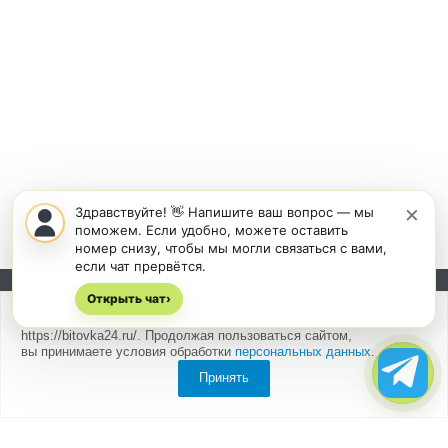
×
Здравствуйте! 👋 Напишите ваш вопрос — мы
поможем. Если удобно, можете оставить
номер снизу, чтобы мы могли связаться с вами,
если чат прервётся.
Открыть чат
Подписывайтесь на новости и акции:
›
Мы
используем cookies
для быстрой и удобной работы сайта
https://bitovka24.ru/. Продолжая пользоваться сайтом,
вы принимаете условия обработки
персональных данных
.
Принять