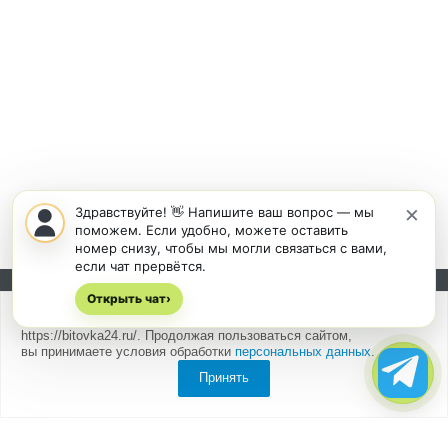
×
Здравствуйте! 👋 Напишите ваш вопрос — мы
поможем. Если удобно, можете оставить
номер снизу, чтобы мы могли связаться с вами,
если чат прервётся.
Открыть чат
Подписывайтесь на новости и акции:
›
Мы
используем cookies
для быстрой и удобной работы сайта
https://bitovka24.ru/. Продолжая пользоваться сайтом,
вы принимаете условия обработки
персональных данных
.
Принять