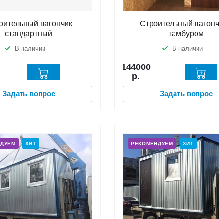
оительный вагончик
Строительный вагонч
стандартный
тамбуром
В наличии
В наличии
144000
р.
Задать вопрос
Задать вопрос
НДУЕМ
ХИТ
РЕКОМЕНДУЕМ
ХИТ